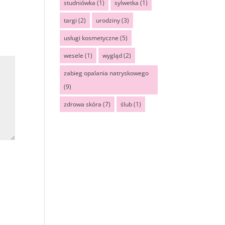
studniówka
(1)
sylwetka
(1)
targi
(2)
urodziny
(3)
usługi kosmetyczne
(5)
wesele
(1)
wygląd
(2)
zabieg opalania natryskowego
(9)
zdrowa skóra
(7)
ślub
(1)