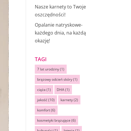
Nasze karnety to Twoje
oszczędności!
Opalanie natryskowe-
każdego dnia, na każdą
okazję!
TAGI
7 lat urodziny
(1)
brązowy odcień skóry
(1)
ciąża
(1)
DHA
(1)
jakość
(10)
karnety
(2)
komfort
(6)
kosmetyki brązujące
(6)
kulturyści
(1)
loteria
(1)